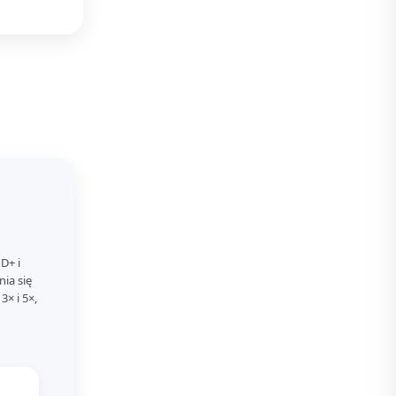
D+ i
nia się
× i 5×,