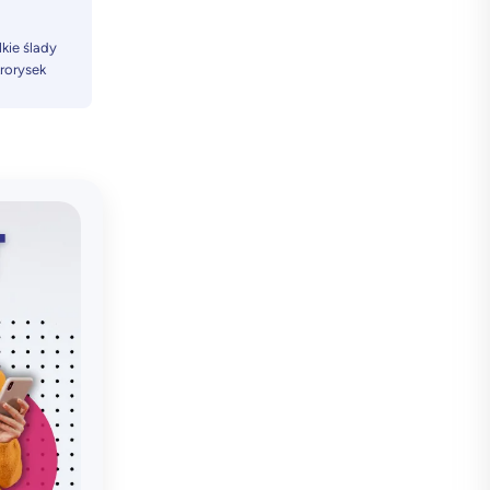
kie ślady
krorysek