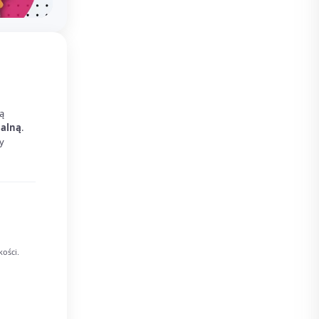
ą
ualną
.
y
kości.