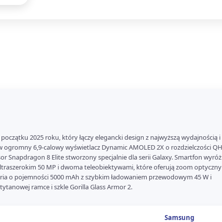
oczątku 2025 roku, który łączy elegancki design z najwyższą wydajnością i
t w ogromny 6,9-calowy wyświetlacz Dynamic AMOLED 2X o rozdzielczości QH
or Snapdragon 8 Elite stworzony specjalnie dla serii Galaxy. Smartfon wyróż
aszerokim 50 MP i dwoma teleobiektywami, które oferują zoom optyczny 3
ateria o pojemności 5000 mAh z szybkim ładowaniem przewodowym 45 W i
tanowej ramce i szkle Gorilla Glass Armor 2.
Samsung