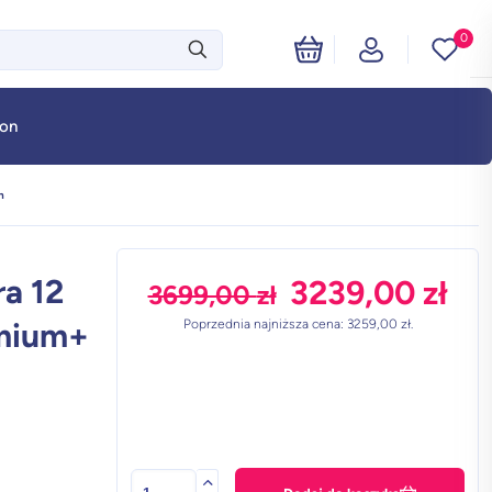
0
fon
n
a 12
Pierwotna
Ak
3239,00
zł
3699,00
zł
emium+
cena
ce
Poprzednia najniższa cena:
3259,00
zł
.
wynosiła:
wy
3699,00 zł.
323
ilość