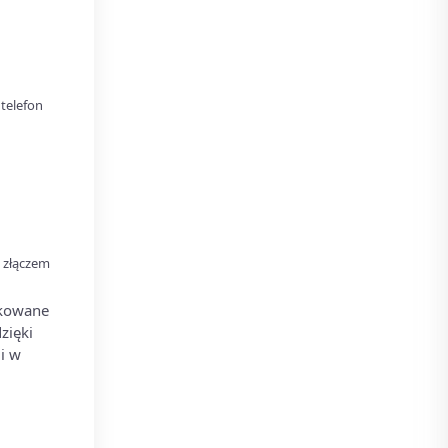
telefon
 złączem
ikowane
zięki
i w