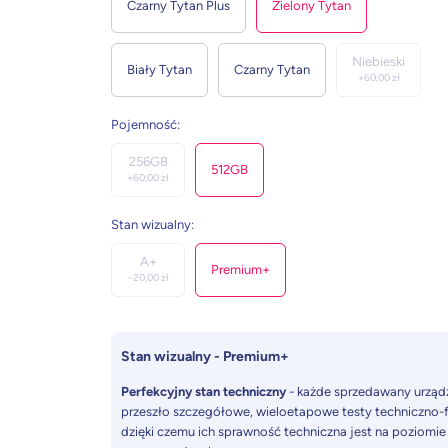
Czarny Tytan Plus
Zielony Tytan
Niebieski
Biały Tytan
Czarny Tytan
+
60,00
zł
Pojemność
:
256GB
512GB
+
60,00
zł
Stan wizualny
:
A+
Premium+
−
20,00
zł
Stan wizualny - Premium+
Perfekcyjny stan techniczny
- każde sprzedawany urząd
przeszło szczegółowe, wieloetapowe testy techniczno-f
dzięki czemu ich sprawność techniczna jest na poziomie