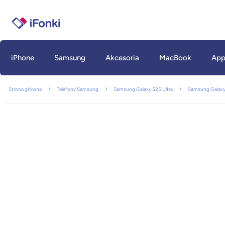
iPhone
Samsung
Akcesoria
MacBook
App
Strona główna
Telefony Samsung
Samsung Galaxy S25 Ultra
Samsung Galaxy