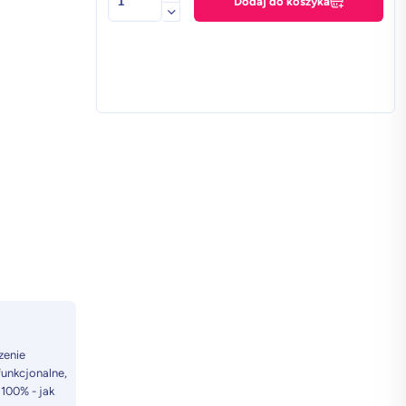
Dodaj do koszyka
Samsung
Galaxy
S25
Ultra
12
GB
/
512GB
w
klasie
Premium+
–
Zielony
Tytan
zenie
unkcjonalne,
 100% - jak