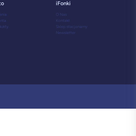
to
iFonki
enia
O Nas
onta
Kontakt
dukty
Sklep stacjonarny
Newsletter