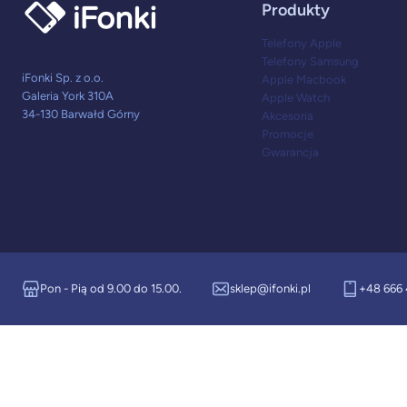
Produkty
Telefony Apple
Telefony Samsung
iFonki Sp. z o.o.
Apple Macbook
Galeria York 310A
Apple Watch
34-130 Barwałd Górny
Akcesoria
Promocje
Gwarancja
Pon - Pią od 9.00 do 15.00.
sklep@ifonki.pl
+48 666 