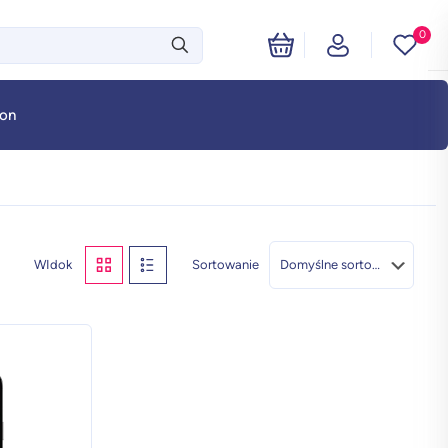
0
fon