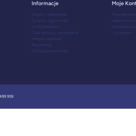
Informacje
Moje Kon
Zwroty i reklamacje
Moje zamówi
Pytania i odpowiedzi
Ustawienia k
Formy płatności
Ulubione pro
Czas realizacji zamówienia
Logowanie
Metody dostawy
Regulaminy
Polityka prywatności
499 959