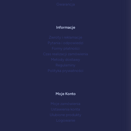
Gwarancja
Informacje
Zwroty i reklamacje
Pytania i odpowiedzi
Formy płatności
Czas realizacji zamówienia
Metody dostawy
Regulaminy
Polityka prywatności
Moje Konto
Moje zamówienia
Ustawienia konta
Ulubione produkty
Logowanie