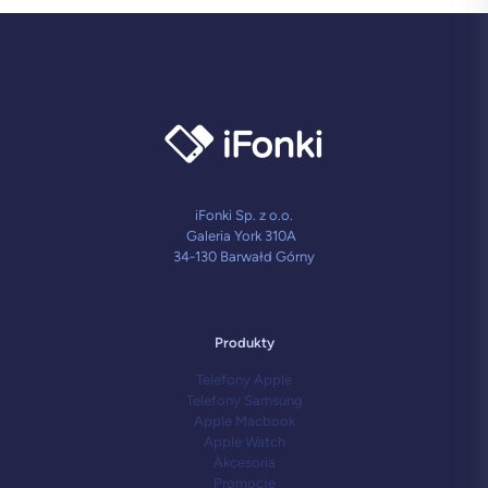
iFonki Sp. z o.o.
Galeria York 310A
34-130 Barwałd Górny
Produkty
Telefony Apple
Telefony Samsung
Apple Macbook
Apple Watch
Akcesoria
Promocje