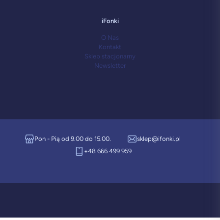
iFonki
O Nas
Kontakt
Sklep stacjonarny
Newsletter
Pon - Pią od 9.00 do 15.00.
sklep@ifonki.pl
+48 666 499 959