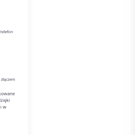
telefon
 złączem
ikowane
zięki
i w