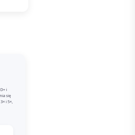
D+ i
nia się
× i 5×,