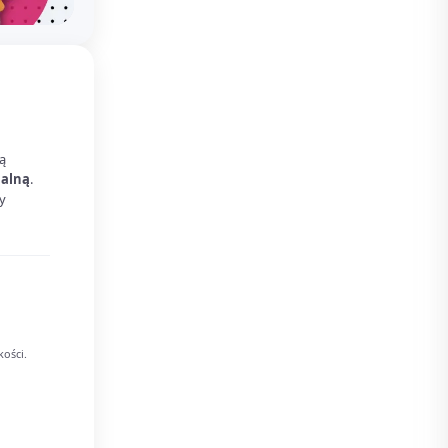
ą
ualną
.
y
kości.