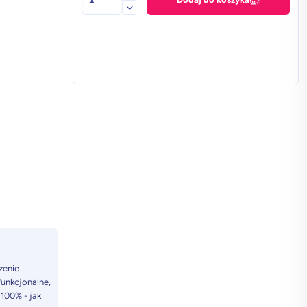
Samsung
Galaxy
S25
Ultra
12
GB
/
512GB
w
klasie
Premium+
–
Biały
Tytan
zenie
unkcjonalne,
 100% - jak