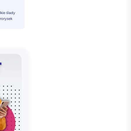
kie ślady
krorysek