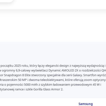
oczątku 2025 roku, który łączy elegancki design z najwyższą wydajnością i
t w ogromny 6,9-calowy wyświetlacz Dynamic AMOLED 2X o rozdzielczości QH
or Snapdragon 8 Elite stworzony specjalnie dla serii Galaxy. Smartfon wyróż
aszerokim 50 MP i dwoma teleobiektywami, które oferują zoom optyczny 3
ateria o pojemności 5000 mAh z szybkim ładowaniem przewodowym 45 W i
tanowej ramce i szkle Gorilla Glass Armor 2.
Samsung