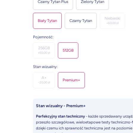
Czarny Tytan Plus
Zielony Tytan
Niebieski
Biały Tytan
Czarny Tytan
+
60,00
zł
Pojemność
:
256GB
512GB
+
60,00
zł
Stan wizualny
:
A+
Premium+
−
20,00
zł
Stan wizualny - Premium+
Perfekcyjny stan techniczny
- każde sprzedawany urząd
przeszło szczegółowe, wieloetapowe testy techniczno-f
dzięki czemu ich sprawność techniczna jest na poziomie