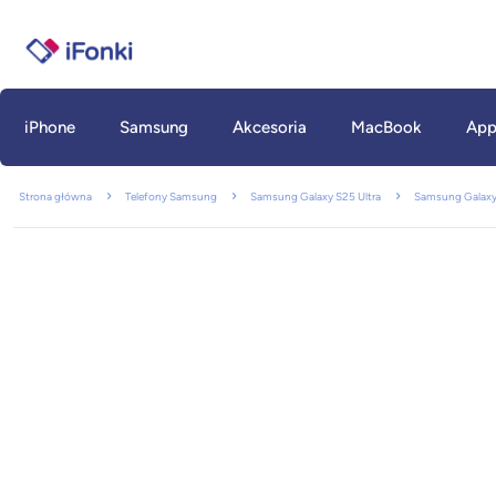
iPhone
Samsung
Akcesoria
MacBook
App
Strona główna
Telefony Samsung
Samsung Galaxy S25 Ultra
Samsung Galaxy