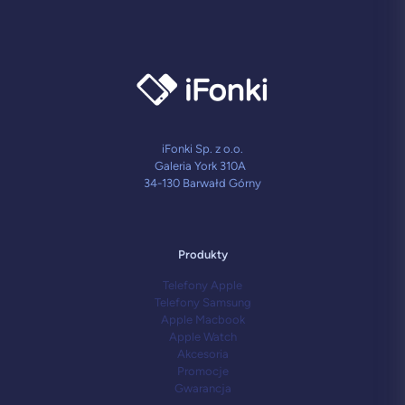
iFonki Sp. z o.o.
Galeria York 310A
34-130 Barwałd Górny
Produkty
Telefony Apple
Telefony Samsung
Apple Macbook
Apple Watch
Akcesoria
Promocje
Gwarancja