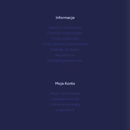
Informacje
Zwroty i reklamacje
Pytania i odpowiedzi
Formy płatności
Czas realizacji zamówienia
Metody dostawy
Regulaminy
Polityka prywatności
Moje Konto
Moje zamówienia
Ustawienia konta
Ulubione produkty
Logowanie