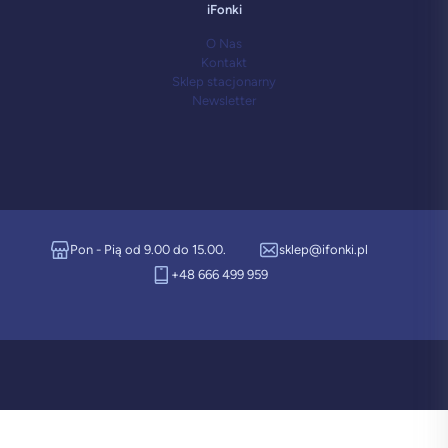
iFonki
O Nas
Kontakt
Sklep stacjonarny
Newsletter
Pon - Pią od 9.00 do 15.00.
sklep@ifonki.pl
+48 666 499 959