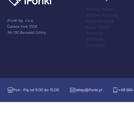
Telefony Apple
Telefony Samsung
iFonki Sp. z o.o.
Apple Macbook
Galeria York 310A
Apple Watch
34-130 Barwałd Górny
Akcesoria
Promocje
Gwarancja
Pon - Pią od 9.00 do 15.00.
sklep@ifonki.pl
+48 666 