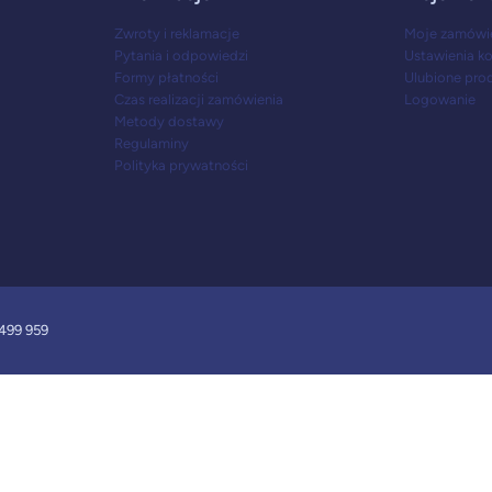
Zwroty i reklamacje
Moje zamówi
Pytania i odpowiedzi
Ustawienia k
Formy płatności
Ulubione pro
Czas realizacji zamówienia
Logowanie
Metody dostawy
Regulaminy
Polityka prywatności
499 959