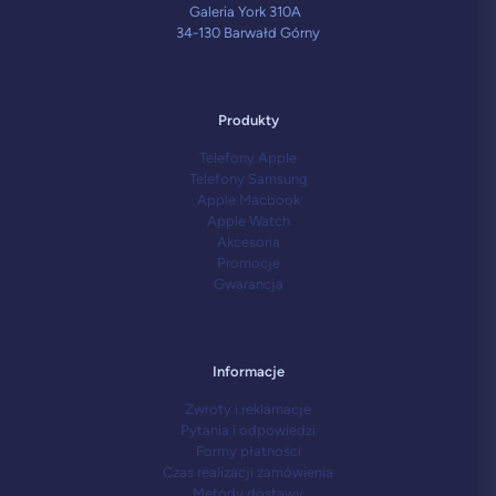
Galeria York 310A
34-130 Barwałd Górny
Produkty
Telefony Apple
Telefony Samsung
Apple Macbook
Apple Watch
Akcesoria
Promocje
Gwarancja
Informacje
Zwroty i reklamacje
Pytania i odpowiedzi
Formy płatności
Czas realizacji zamówienia
Metody dostawy