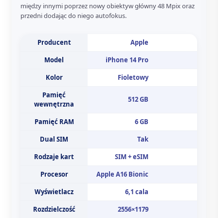
między innymi poprzez nowy obiektyw główny 48 Mpix oraz
przedni dodając do niego autofokus.
Producent
Apple
Model
iPhone 14 Pro
Kolor
Fioletowy
Pamięć
512 GB
wewnętrzna
Pamięć RAM
6 GB
Dual SIM
Tak
Rodzaje kart
SIM + eSIM
Procesor
Apple A16 Bionic
Wyświetlacz
6,1 cala
Rozdzielczość
2556×1179