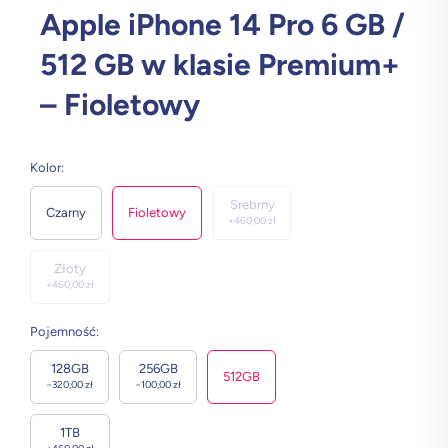
Apple iPhone 14 Pro 6 GB /
512 GB w klasie Premium+
– Fioletowy
Kolor
:
Srebrny
Czarny
Fioletowy
+
460,00
zł
Złoty
+
460,00
zł
Pojemność
:
128GB
256GB
512GB
−
320,00
zł
−
100,00
zł
1TB