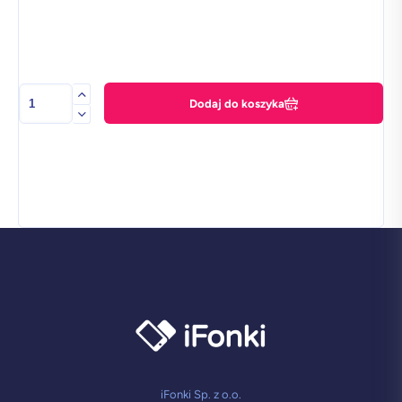
ilość
Dodaj do koszyka
Apple
iPhone
14
Pro
6
GB
/
512
GB
w
klasie
Premium+
-
Fioletowy
iFonki Sp. z o.o.