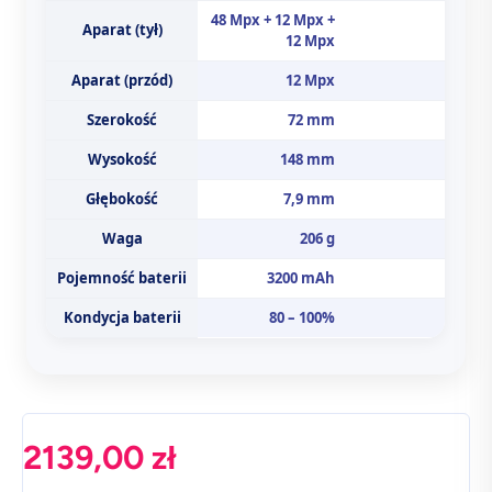
48 Mpx + 12 Mpx +
Aparat (tył)
12 Mpx
Aparat (przód)
12 Mpx
Szerokość
72 mm
Wysokość
148 mm
Głębokość
7,9 mm
Waga
206 g
Pojemność baterii
3200 mAh
Kondycja baterii
80 – 100%
2139,00
zł