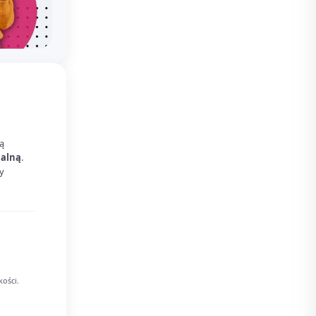
ą
ualną
.
y
kości.