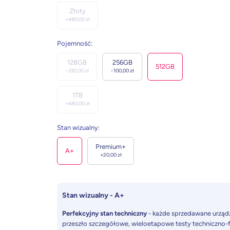
Złoty
+
480,00
zł
Pojemność
:
128GB
256GB
512GB
−
330,00
zł
−
100,00
zł
1TB
+
480,00
zł
Stan wizualny
:
Premium+
A+
+
20,00
zł
Stan wizualny - A+
Perfekcyjny stan techniczny
- każde sprzedawane urząd
przeszło szczegółowe, wieloetapowe testy techniczno-f