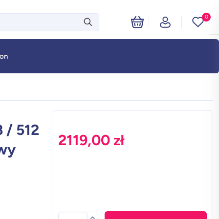
0
fon
 / 512
2119,00
zł
owy
ilość