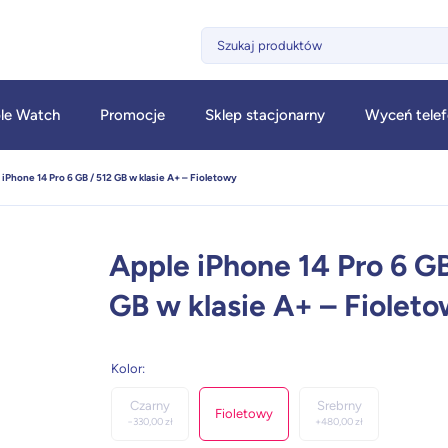
le Watch
Promocje
Sklep stacjonarny
Wyceń tele
 iPhone 14 Pro 6 GB / 512 GB w klasie A+ – Fioletowy
Apple iPhone 14 Pro 6 GB
GB w klasie A+ – Fiolet
Kolor
:
Czarny
Srebrny
Fioletowy
−
330,00
zł
+
480,00
zł