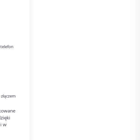
telefon
 złączem
ikowane
zięki
i w