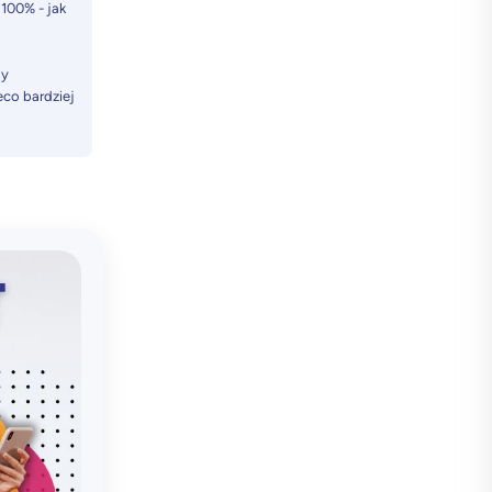
 100% - jak
dy
eco bardziej