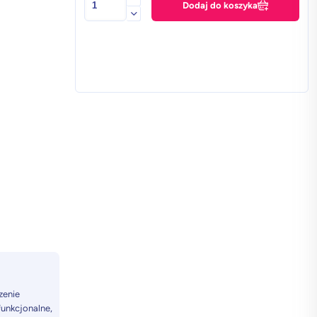
Dodaj do koszyka
Apple
iPhone
14
Pro
6
GB
/
512
GB
w
klasie
A+
-
Fioletowy
zenie
unkcjonalne,