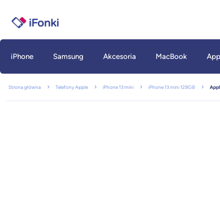
iPhone
Samsung
Akcesoria
MacBook
App
Strona główna
Telefony Apple
iPhone 13 mini
iPhone 13 mini 128GB
Appl