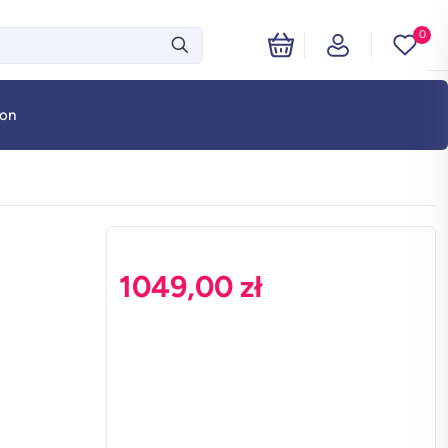
0
fon
1049,00
zł