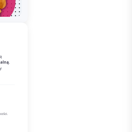
ą
ualną
.
y
kości.