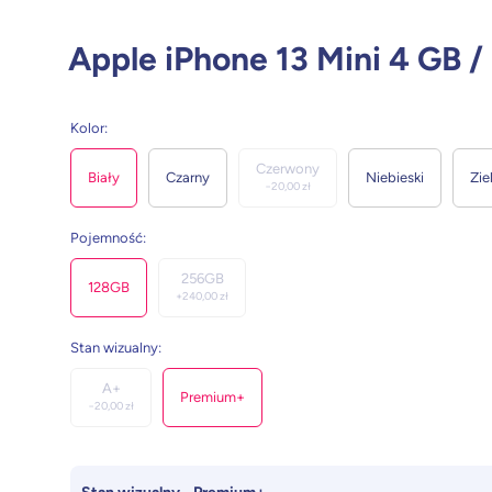
Apple iPhone 13 Mini 4 GB /
Kolor
:
Czerwony
Biały
Czarny
Niebieski
Zie
−
20,00
zł
Pojemność
:
256GB
128GB
+
240,00
zł
Stan wizualny
:
A+
Premium+
−
20,00
zł