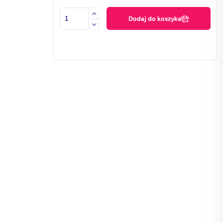
ilość
Dodaj do koszyka
Apple
iPhone
13
Mini
4
GB
/
128GB
w
klasie
Premium+
-
Biały