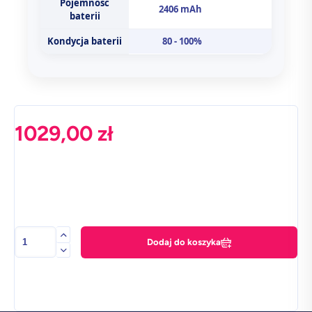
Pojemność
2406 mAh
baterii
Kondycja baterii
80 - 100%
1029,00
zł
ilość
Dodaj do koszyka
Apple
iPhone
13
Mini
4
GB