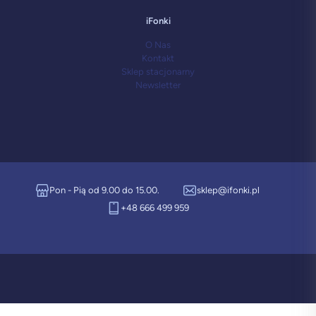
iFonki
O Nas
Kontakt
Sklep stacjonarny
Newsletter
Pon - Pią od 9.00 do 15.00.
sklep@ifonki.pl
+48 666 499 959