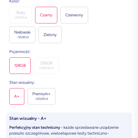
Kolor
:
Biały
Czarny
Czerwony
+
20,00
zł
Niebieski
Zielony
−
10,00
zł
Pojemność
:
256GB
128GB
+
260,00
zł
Stan wizualny
:
Premium+
A+
+
20,00
zł
Stan wizualny - A+
Perfekcyjny stan techniczny
- każde sprzedawane urządzenie
przeszło szczegółowe, wieloetapowe testy techniczno-