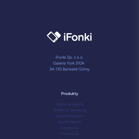
/
128GB
w
klasie
A+
-
Czarny
iFonki Sp. z o.o.
Galeria York 310A
34-130 Barwałd Górny
Produkty
Telefony Apple
Telefony Samsung
Apple Macbook
Apple Watch
Akcesoria
Promocje