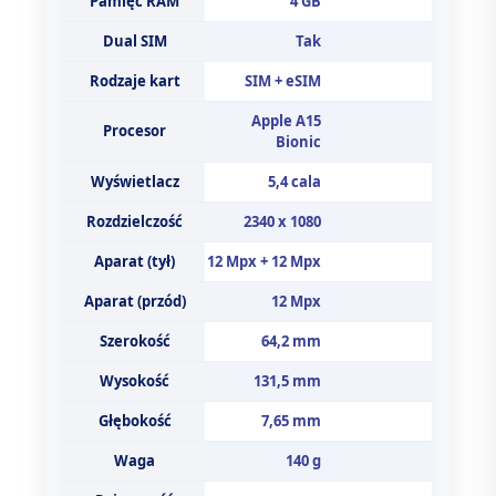
Pamięć RAM
4 GB
Dual SIM
Tak
Rodzaje kart
SIM + eSIM
Apple A15
Procesor
Bionic
Wyświetlacz
5,4 cala
Rozdzielczość
2340 x 1080
Aparat (tył)
12 Mpx + 12 Mpx
Aparat (przód)
12 Mpx
Szerokość
64,2 mm
Wysokość
131,5 mm
Głębokość
7,65 mm
Waga
140 g