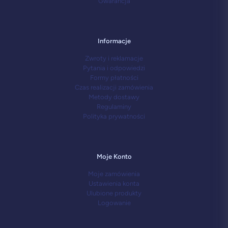
Gwarancja
Informacje
Zwroty i reklamacje
Pytania i odpowiedzi
Formy płatności
Czas realizacji zamówienia
Metody dostawy
Regulaminy
Polityka prywatności
Moje Konto
Moje zamówienia
Ustawienia konta
Ulubione produkty
Logowanie