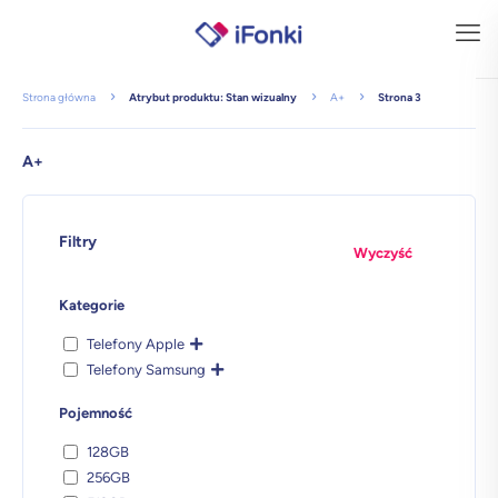
Strona główna
Atrybut produktu: Stan wizualny
A+
Strona 3
A+
Filtry
Wyczyść
Kategorie
Telefony Apple
Telefony Samsung
Pojemność
128GB
256GB