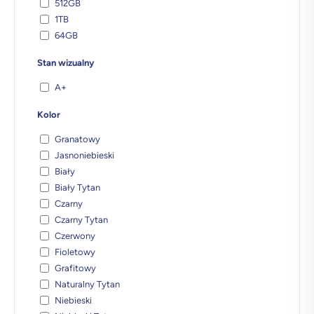
512GB
1TB
64GB
Stan wizualny
A+
Kolor
Granatowy
Jasnoniebieski
Biały
Biały Tytan
Czarny
Czarny Tytan
Czerwony
Fioletowy
Grafitowy
Naturalny Tytan
Niebieski