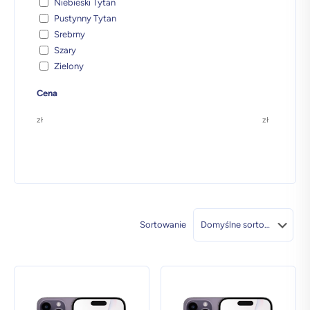
Niebieski Tytan
Pustynny Tytan
Srebrny
Szary
Zielony
Cena
zł
zł