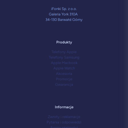
iFonki Sp. z o.o.
Galeria York 310A
34-130 Barwałd Górny
Produkty
Telefony Apple
Telefony Samsung
Apple Macbook
Apple Watch
Akcesoria
Promocje
Gwarancja
Informacje
Zwroty i reklamacje
Pytania i odpowiedzi
Formy płatności