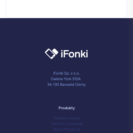
12
GB
/
1TB
w
klasie
Premium+
–
Złoty
Tytan
iFonki Sp. z o.o.
Galeria York 310A
34-130 Barwałd Górny
Produkty
Telefony Apple
Telefony Samsung
Apple Macbook