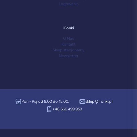
Logowanie
iFonki
O Nas
Kontakt
Sklep stacjonarny
Newsletter
Pon - Pią od 9.00 do 15.00.
sklep@ifonki.pl
+48 666 499 959