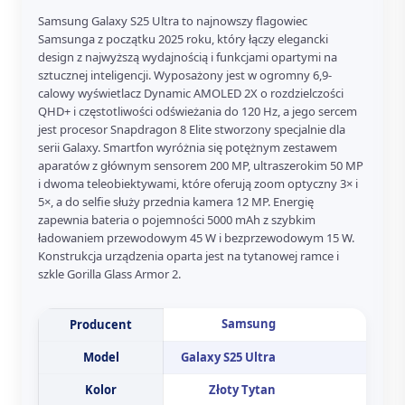
Samsung Galaxy S25 Ultra to najnowszy flagowiec
Samsunga z początku 2025 roku, który łączy elegancki
design z najwyższą wydajnością i funkcjami opartymi na
sztucznej inteligencji. Wyposażony jest w ogromny 6,9-
calowy wyświetlacz Dynamic AMOLED 2X o rozdzielczości
QHD+ i częstotliwości odświeżania do 120 Hz, a jego sercem
jest procesor Snapdragon 8 Elite stworzony specjalnie dla
serii Galaxy. Smartfon wyróżnia się potężnym zestawem
aparatów z głównym sensorem 200 MP, ultraszerokim 50 MP
i dwoma teleobiektywami, które oferują zoom optyczny 3× i
5×, a do selfie służy przednia kamera 12 MP. Energię
zapewnia bateria o pojemności 5000 mAh z szybkim
ładowaniem przewodowym 45 W i bezprzewodowym 15 W.
Konstrukcja urządzenia oparta jest na tytanowej ramce i
szkle Gorilla Glass Armor 2.
Samsung
Producent
Model
Galaxy S25 Ultra
Kolor
Złoty Tytan