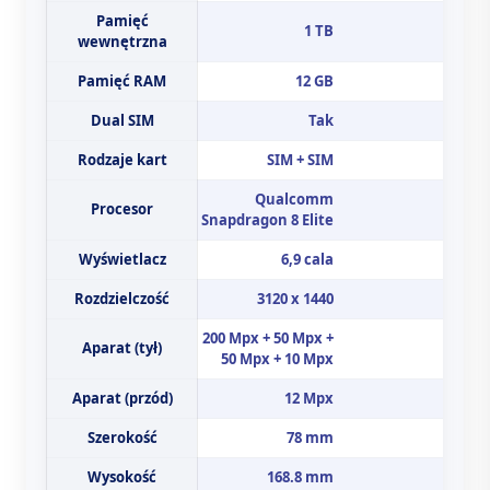
Pamięć
1 TB
wewnętrzna
Pamięć RAM
12 GB
Dual SIM
Tak
Rodzaje kart
SIM + SIM
Qualcomm
Procesor
Snapdragon 8 Elite
Wyświetlacz
6,9 cala
Rozdzielczość
3120 x 1440
200 Mpx + 50 Mpx +
Aparat (tył)
50 Mpx + 10 Mpx
Aparat (przód)
12 Mpx
Szerokość
78 mm
Wysokość
168.8 mm