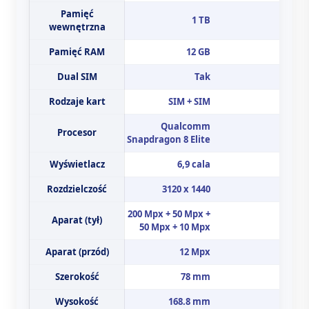
Pamięć
1 TB
wewnętrzna
Pamięć RAM
12 GB
Dual SIM
Tak
Rodzaje kart
SIM + SIM
Qualcomm
Procesor
Snapdragon 8 Elite
Wyświetlacz
6,9 cala
Rozdzielczość
3120 x 1440
200 Mpx + 50 Mpx +
Aparat (tył)
50 Mpx + 10 Mpx
Aparat (przód)
12 Mpx
Szerokość
78 mm
Wysokość
168.8 mm