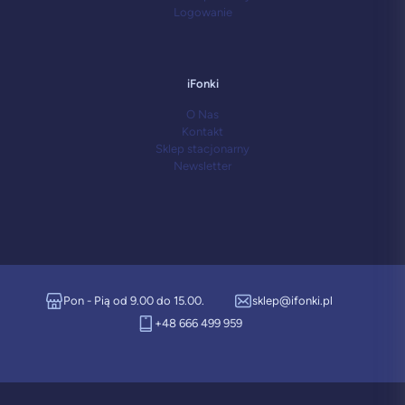
Logowanie
iFonki
O Nas
Kontakt
Sklep stacjonarny
Newsletter
Pon - Pią od 9.00 do 15.00.
sklep@ifonki.pl
+48 666 499 959