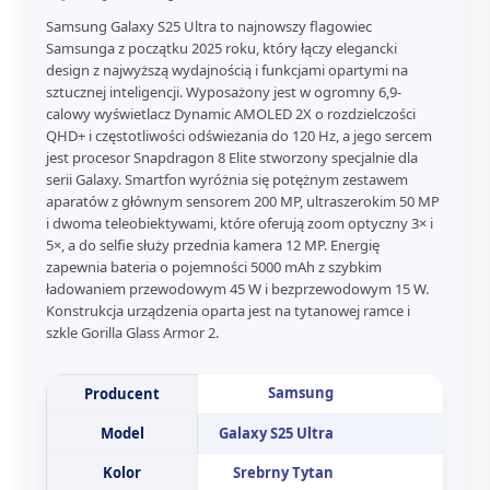
Samsung Galaxy S25 Ultra to najnowszy flagowiec
Samsunga z początku 2025 roku, który łączy elegancki
design z najwyższą wydajnością i funkcjami opartymi na
sztucznej inteligencji. Wyposażony jest w ogromny 6,9-
calowy wyświetlacz Dynamic AMOLED 2X o rozdzielczości
QHD+ i częstotliwości odświeżania do 120 Hz, a jego sercem
jest procesor Snapdragon 8 Elite stworzony specjalnie dla
serii Galaxy. Smartfon wyróżnia się potężnym zestawem
aparatów z głównym sensorem 200 MP, ultraszerokim 50 MP
i dwoma teleobiektywami, które oferują zoom optyczny 3× i
5×, a do selfie służy przednia kamera 12 MP. Energię
zapewnia bateria o pojemności 5000 mAh z szybkim
ładowaniem przewodowym 45 W i bezprzewodowym 15 W.
Konstrukcja urządzenia oparta jest na tytanowej ramce i
szkle Gorilla Glass Armor 2.
Samsung
Producent
Model
Galaxy S25 Ultra
Kolor
Srebrny Tytan