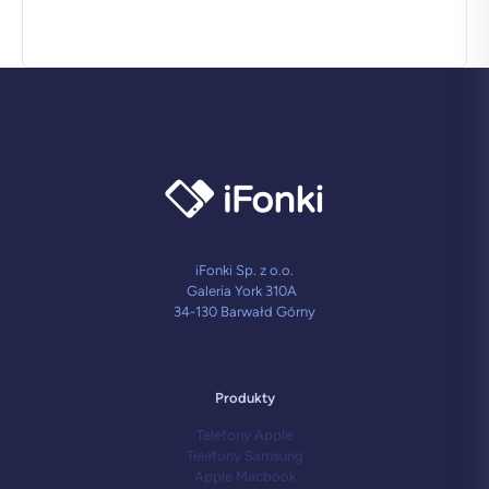
12
GB
/
1TB
w
klasie
Premium+
–
Srebrny
Tytan
iFonki Sp. z o.o.
Galeria York 310A
34-130 Barwałd Górny
Produkty
Telefony Apple
Telefony Samsung
Apple Macbook