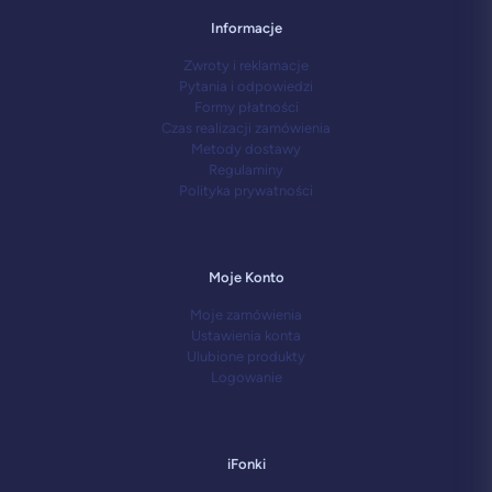
Informacje
Zwroty i reklamacje
Pytania i odpowiedzi
Formy płatności
Czas realizacji zamówienia
Metody dostawy
Regulaminy
Polityka prywatności
Moje Konto
Moje zamówienia
Ustawienia konta
Ulubione produkty
Logowanie
iFonki