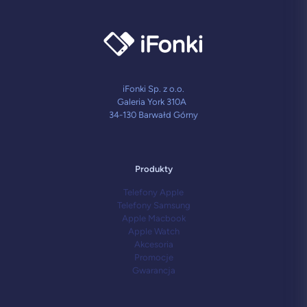
iFonki Sp. z o.o.
Galeria York 310A
34-130 Barwałd Górny
Produkty
Telefony Apple
Telefony Samsung
Apple Macbook
Apple Watch
Akcesoria
Promocje
Gwarancja