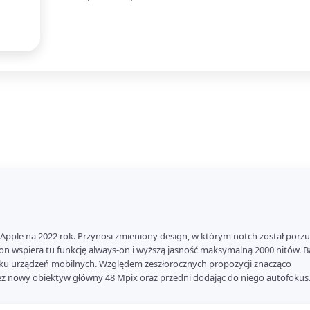
pple na 2022 rok. Przynosi zmieniony design, w którym notch został porz
n wspiera tu funkcję always-on i wyższą jasność maksymalną 2000 nitów. 
ynku urządzeń mobilnych. Względem zeszłorocznych propozycji znacząco
ez nowy obiektyw główny 48 Mpix oraz przedni dodając do niego autofokus