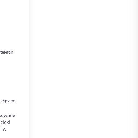
telefon
 złączem
ikowane
zięki
i w