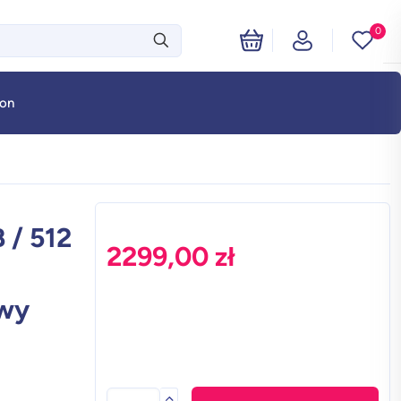
0
fon
 / 512
2299,00
zł
owy
ilość