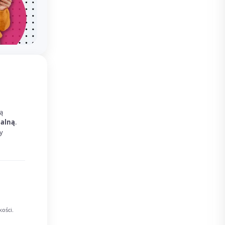
ą
ualną
.
y
kości.