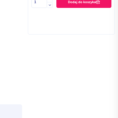
Dodaj do koszyka
Apple
iPhone
14
Pro
6
GB
/
512
GB
w
klasie
Premium+
BATERIA
100%
-
Fioletowy