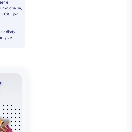
zenie
unkcjonalne,
 100% - jak
kie ślady
krorysek