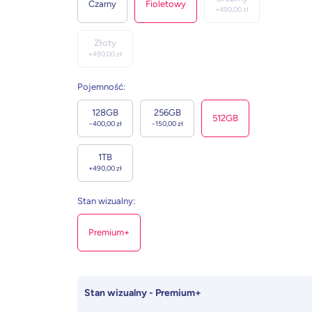
Czarny
Fioletowy
+
490,00
zł
Złoty
+
490,00
zł
Pojemność
:
128GB
256GB
512GB
−
400,00
zł
−
150,00
zł
1TB
+
490,00
zł
Stan wizualny
:
Premium+
Stan wizualny - Premium+