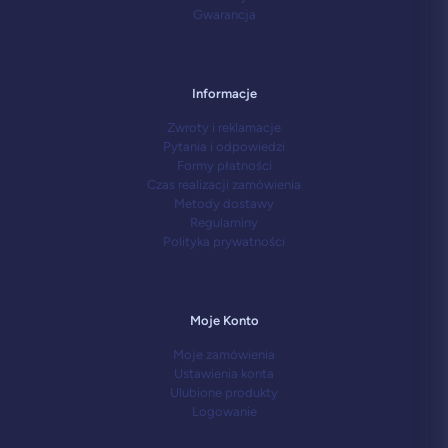
Gwarancja
Informacje
Zwroty i reklamacje
Pytania i odpowiedzi
Formy płatności
Czas realizacji zamówienia
Metody dostawy
Regulaminy
Polityka prywatności
Moje Konto
Moje zamówienia
Ustawienia konta
Ulubione produkty
Logowanie