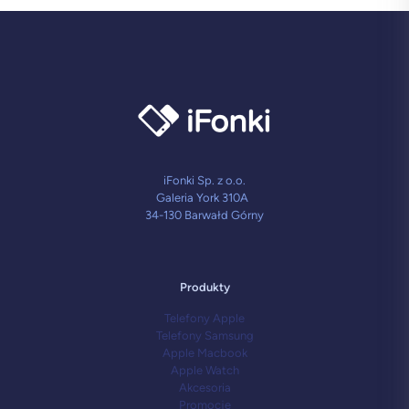
iFonki Sp. z o.o.
Galeria York 310A
34-130 Barwałd Górny
Produkty
Telefony Apple
Telefony Samsung
Apple Macbook
Apple Watch
Akcesoria
Promocje