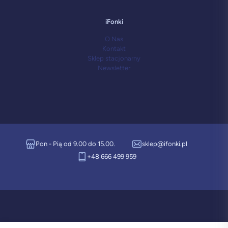
iFonki
O Nas
Kontakt
Sklep stacjonarny
Newsletter
Pon - Pią od 9.00 do 15.00.
sklep@ifonki.pl
+48 666 499 959