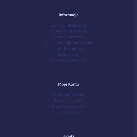
Informacje
Zwroty i reklamacje
Pytania i odpowiedzi
Formy płatności
Czas realizacji zamówienia
Metody dostawy
Regulaminy
Polityka prywatności
Moje Konto
Moje zamówienia
Ustawienia konta
Ulubione produkty
Logowanie
iFonki