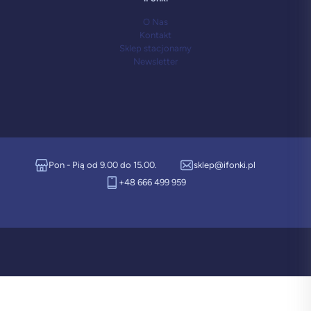
O Nas
Kontakt
Sklep stacjonarny
Newsletter
Pon - Pią od 9.00 do 15.00.
sklep@ifonki.pl
+48 666 499 959