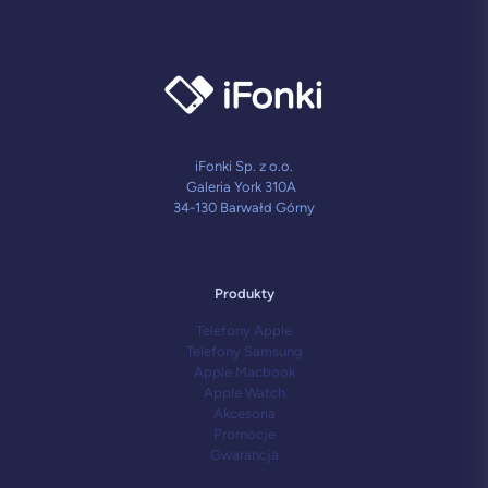
iFonki Sp. z o.o.
Galeria York 310A
34-130 Barwałd Górny
Produkty
Telefony Apple
Telefony Samsung
Apple Macbook
Apple Watch
Akcesoria
Promocje
Gwarancja