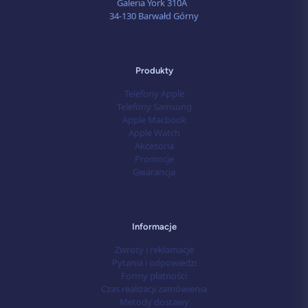
Galeria York 310A
34-130 Barwałd Górny
Produkty
Telefony Apple
Telefony Samsung
Apple Macbook
Apple Watch
Akcesoria
Promocje
Gwarancja
Informacje
Zwroty i reklamacje
Pytania i odpowiedzi
Formy płatności
Czas realizacji zamówienia
Metody dostawy