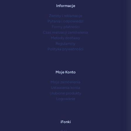
Informacje
Zwroty i reklamacje
Pytania i odpowiedzi
Formy płatności
Czas realizacji zamówienia
Metody dostawy
Regulaminy
Polityka prywatności
Moje Konto
Moje zamówienia
Ustawienia konta
Ulubione produkty
Logowanie
iFonki