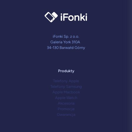
iFonki Sp. z o.o.
Galeria York 310A
34-130 Barwałd Górny
Produkty
Telefony Apple
Telefony Samsung
Apple Macbook
Apple Watch
Akcesoria
Promocje
Gwarancja