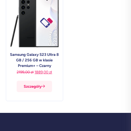
Samsung Galaxy S23 Ultra 8
GB / 256 GB w klasie
Premium+ – Czarny
Pierwotna
Aktualna
2199,00
zł
1889,00
zł
cena
cena
wynosiła:
wynosi:
Szczegóły
2199,00 zł.
1889,00 zł.